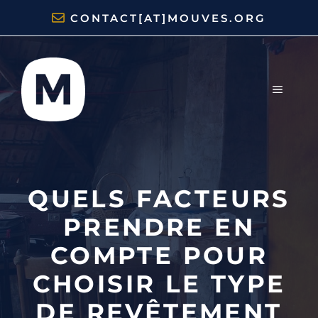
Aller
CONTACT[AT]MOUVES.ORG
au
contenu
MENU
QUELS FACTEURS
PRENDRE EN
COMPTE POUR
CHOISIR LE TYPE
DE REVÊTEMENT