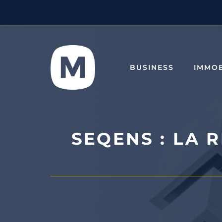
Aller
au
contenu
BUSINESS
IMMOB
SEQENS : LA 