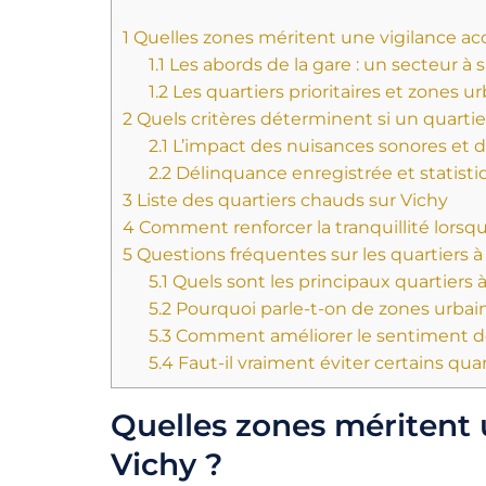
1
Quelles zones méritent une vigilance acc
1.1
Les abords de la gare : un secteur à s
1.2
Les quartiers prioritaires et zones u
2
Quels critères déterminent si un quartier
2.1
L’impact des nuisances sonores et de
2.2
Délinquance enregistrée et statisti
3
Liste des quartiers chauds sur Vichy
4
Comment renforcer la tranquillité lorsqu
5
Questions fréquentes sur les quartiers à 
5.1
Quels sont les principaux quartiers à 
5.2
Pourquoi parle-t-on de zones urbain
5.3
Comment améliorer le sentiment de 
5.4
Faut-il vraiment éviter certains qua
Quelles zones méritent 
Vichy ?