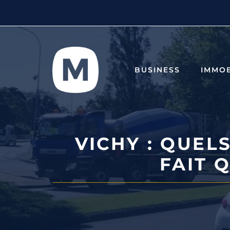
Aller
au
contenu
BUSINESS
IMMOB
VICHY : QUEL
FAIT 