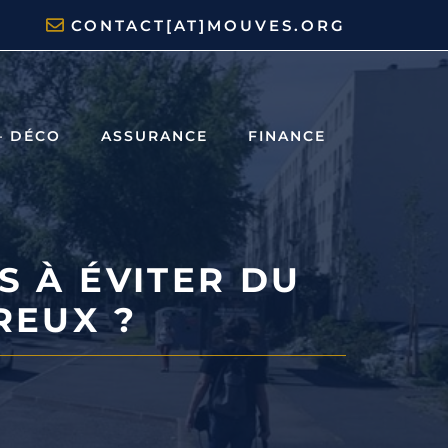
CONTACT[AT]MOUVES.ORG
– DÉCO
ASSURANCE
FINANCE
S À ÉVITER DU
REUX ?