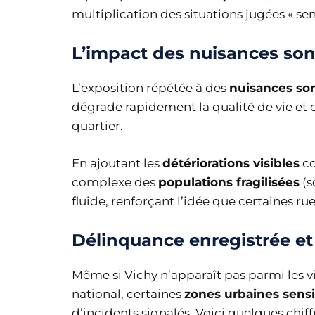
multiplication des situations jugées « sens
L’impact des nuisances sono
L’exposition répétée à des
nuisances so
dégrade rapidement la qualité de vie et
quartier.
En ajoutant les
détériorations visibles
co
complexe des
populations fragilisées
(s
fluide, renforçant l’idée que certaines 
Délinquance enregistrée et 
Même si Vichy n’apparaît pas parmi les vil
national, certaines
zones urbaines sensi
d’incidents signalés. Voici quelques chiffr