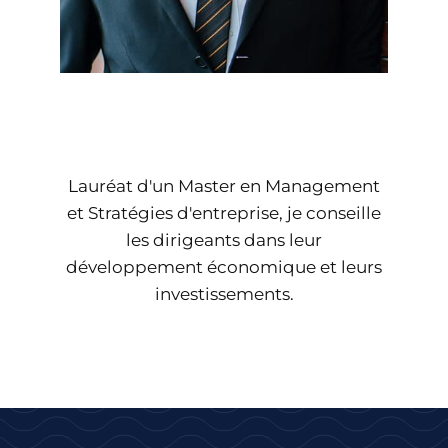
Lauréat d'un Master en Management
et Stratégies d'entreprise, je conseille
les dirigeants dans leur
développement économique et leurs
investissements.