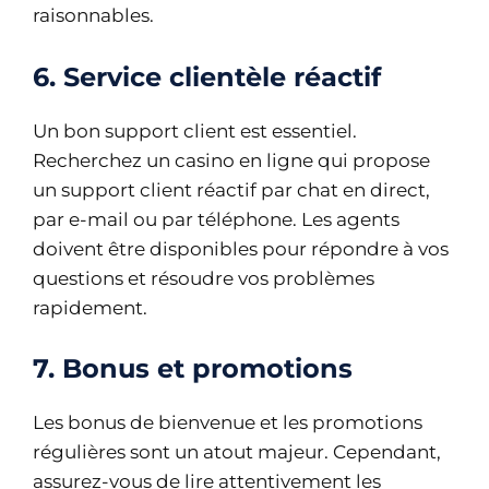
raisonnables.
6. Service clientèle réactif
Un bon support client est essentiel.
Recherchez un casino en ligne qui propose
un support client réactif par chat en direct,
par e-mail ou par téléphone. Les agents
doivent être disponibles pour répondre à vos
questions et résoudre vos problèmes
rapidement.
7. Bonus et promotions
Les bonus de bienvenue et les promotions
régulières sont un atout majeur. Cependant,
assurez-vous de lire attentivement les