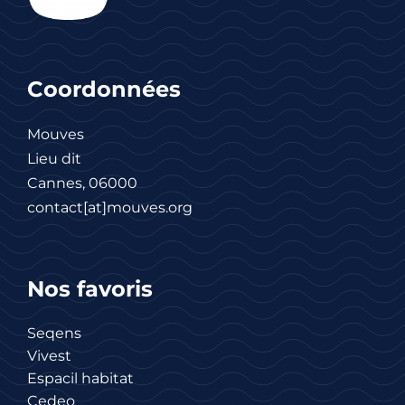
Coordonnées
Mouves
Lieu dit
Cannes, 06000
contact[at]mouves.org
Nos favoris
Seqens
Vivest
Espacil habitat
Cedeo