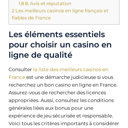
1.8
8. Avis et réputation
2
Les meilleurs casinos en ligne français et
fiables de France
Les éléments essentiels
pour choisir un casino en
ligne de qualité
Consulter
la liste des meilleurs casinos en
France
est une démarche judicieuse si vous
recherchez un bon casino en ligne en France.
Assurez-vous de rechercher des licences
appropriées. Aussi, consultez les conditions
générales liées aux bonus pour une
expérience de jeu sécurisée et responsable.
Voici tous les critères importants à considérer