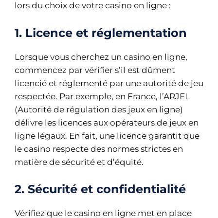
lors du choix de votre casino en ligne :
1. Licence et réglementation
Lorsque vous cherchez un casino en ligne,
commencez par vérifier s’il est dûment
licencié et réglementé par une autorité de jeu
respectée. Par exemple, en France, l’ARJEL
(Autorité de régulation des jeux en ligne)
délivre les licences aux opérateurs de jeux en
ligne légaux. En fait, une licence garantit que
le casino respecte des normes strictes en
matière de sécurité et d’équité.
2. Sécurité et confidentialité
Vérifiez que le casino en ligne met en place