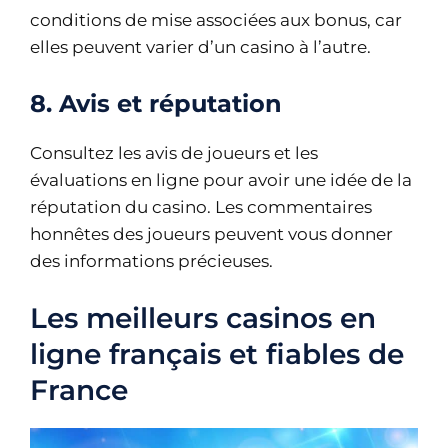
conditions de mise associées aux bonus, car
elles peuvent varier d’un casino à l’autre.
8. Avis et réputation
Consultez les avis de joueurs et les
évaluations en ligne pour avoir une idée de la
réputation du casino. Les commentaires
honnêtes des joueurs peuvent vous donner
des informations précieuses.
Les meilleurs casinos en
ligne français et fiables de
France