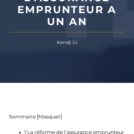
EMPRUNTEUR A
UN AN
Kendji Gi
Sommaire
[
Masquer
]
1
La réforme de l’assurance emprunteur