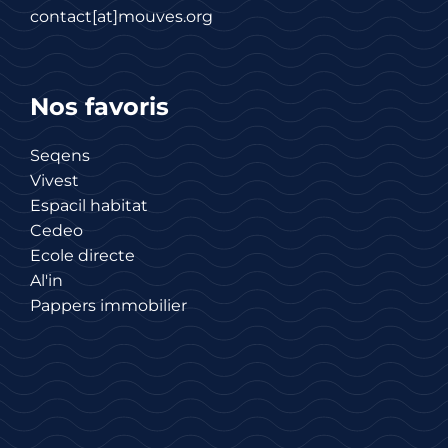
contact[at]mouves.org
Nos favoris
Seqens
Vivest
Espacil habitat
Cedeo
Ecole directe
Al'in
Pappers immobilier