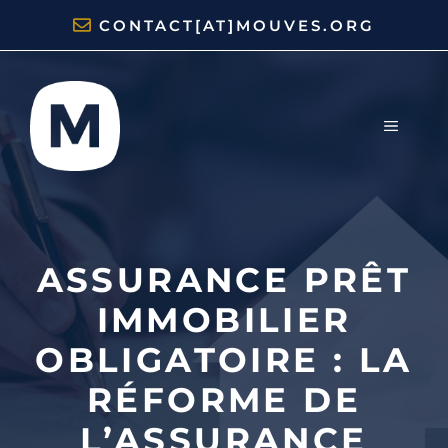
Aller
CONTACT[AT]MOUVES.ORG
au
contenu
MENU
ASSURANCE PRÊT
IMMOBILIER
OBLIGATOIRE : LA
RÉFORME DE
L’ASSURANCE