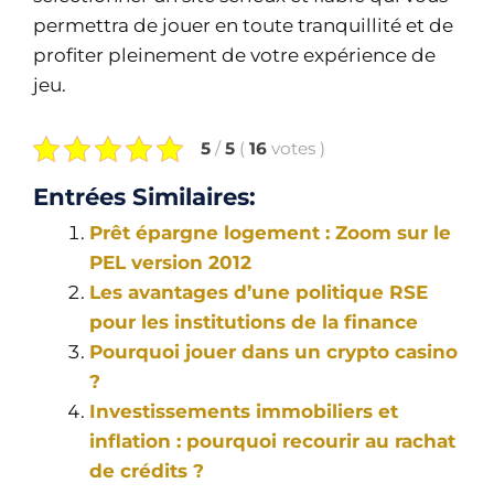
permettra de jouer en toute tranquillité et de
profiter pleinement de votre expérience de
jeu.
5
/
5
(
16
votes
)
Entrées Similaires:
Prêt épargne logement : Zoom sur le
PEL version 2012
Les avantages d’une politique RSE
pour les institutions de la finance
Pourquoi jouer dans un crypto casino
?
Investissements immobiliers et
inflation : pourquoi recourir au rachat
de crédits ?