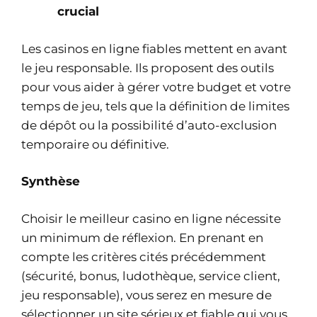
crucial
Les casinos en ligne fiables mettent en avant
le jeu responsable. Ils proposent des outils
pour vous aider à gérer votre budget et votre
temps de jeu, tels que la définition de limites
de dépôt ou la possibilité d’auto-exclusion
temporaire ou définitive.
Synthèse
Choisir le meilleur casino en ligne nécessite
un minimum de réflexion. En prenant en
compte les critères cités précédemment
(sécurité, bonus, ludothèque, service client,
jeu responsable), vous serez en mesure de
sélectionner un site sérieux et fiable qui vous