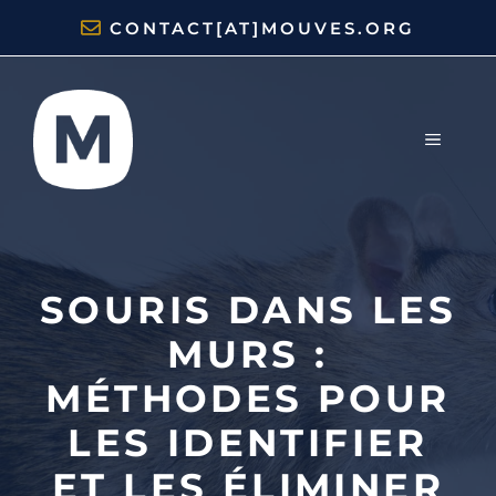
Aller
CONTACT[AT]MOUVES.ORG
au
contenu
MENU
SOURIS DANS LES
MURS :
MÉTHODES POUR
LES IDENTIFIER
ET LES ÉLIMINER