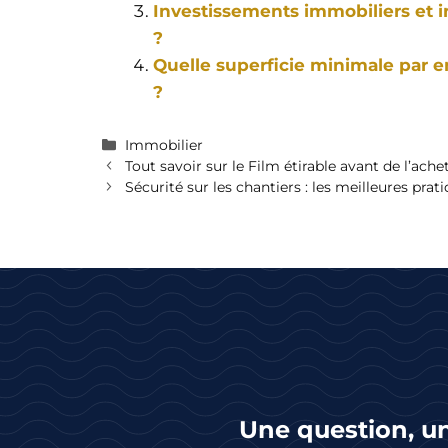
Investissements immobiliers et in
?
Quelle superficie minimale par 
?
Catégories
Immobilier
Navigation
Tout savoir sur le Film étirable avant de l’ache
des
Sécurité sur les chantiers : les meilleures prat
articles
Une question, un