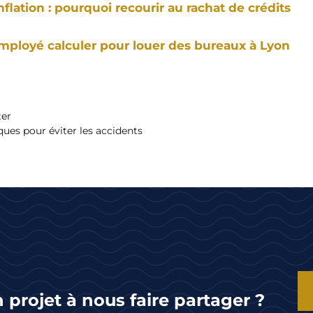
flation : pourquoi recourir au rachat de crédits
employé calculer pour louer des bureaux à Lyon
ter
iques pour éviter les accidents
 projet à nous faire partager ?