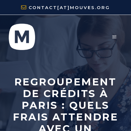
Aller
CONTACT[AT]MOUVES.ORG
au
contenu
MENU
REGROUPEMENT
DE CRÉDITS À
PARIS : QUELS
FRAIS ATTENDRE
AVEC UN