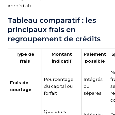
immédiate.
Tableau comparatif : les
principaux frais en
regroupement de crédits
Type de
Montant
Paiement
S
frais
indicatif
possible
N
Pourcentage
Intégrés
f
Frais de
du capital ou
ou
se
courtage
forfait
séparés
r
co
Quelques
Intégrés
D