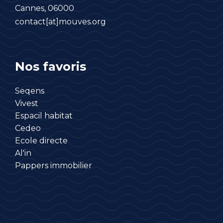
Cannes, 06000
contact[at]mouves.org
Nos favoris
Seqens
Vivest
Espacil habitat
Cedeo
Ecole directe
Al'in
Pappers immobilier