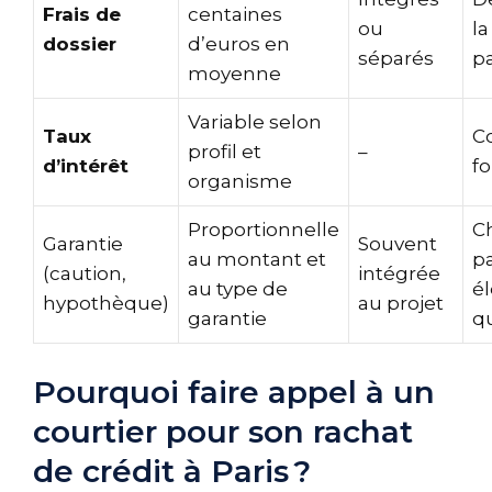
Frais de
centaines
ou
l
dossier
d’euros en
séparés
p
moyenne
Variable selon
Taux
C
profil et
–
d’intérêt
fo
organisme
Proportionnelle
Ch
Garantie
Souvent
au montant et
pa
(caution,
intégrée
au type de
é
hypothèque)
au projet
garantie
qu
Pourquoi faire appel à un
courtier pour son rachat
de crédit à Paris ?