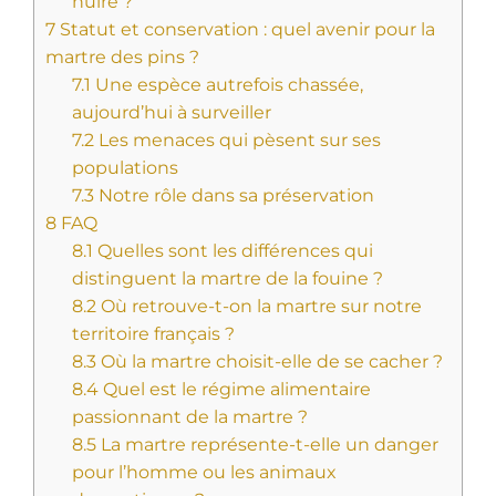
nuire ?
7
Statut et conservation : quel avenir pour la
martre des pins ?
7.1
Une espèce autrefois chassée,
aujourd’hui à surveiller
7.2
Les menaces qui pèsent sur ses
populations
7.3
Notre rôle dans sa préservation
8
FAQ
8.1
Quelles sont les différences qui
distinguent la martre de la fouine ?
8.2
Où retrouve-t-on la martre sur notre
territoire français ?
8.3
Où la martre choisit-elle de se cacher ?
8.4
Quel est le régime alimentaire
passionnant de la martre ?
8.5
La martre représente-t-elle un danger
pour l’homme ou les animaux