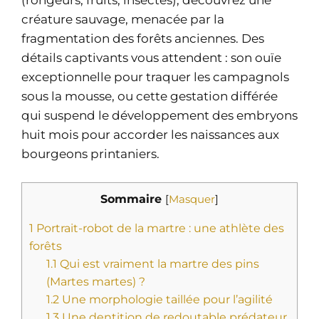
(rongeurs, fruits, insectes), découvrez une
créature sauvage, menacée par la
fragmentation des forêts anciennes. Des
détails captivants vous attendent : son ouïe
exceptionnelle pour traquer les campagnols
sous la mousse, ou cette gestation différée
qui suspend le développement des embryons
huit mois pour accorder les naissances aux
bourgeons printaniers.
Sommaire
[
Masquer
]
1
Portrait-robot de la martre : une athlète des
forêts
1.1
Qui est vraiment la martre des pins
(Martes martes) ?
1.2
Une morphologie taillée pour l’agilité
1.3
Une dentition de redoutable prédateur