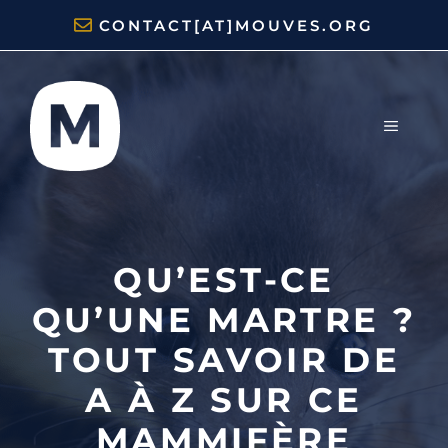
Aller
CONTACT[AT]MOUVES.ORG
au
contenu
MENU
QU’EST-CE
QU’UNE MARTRE ?
TOUT SAVOIR DE
A À Z SUR CE
MAMMIFÈRE