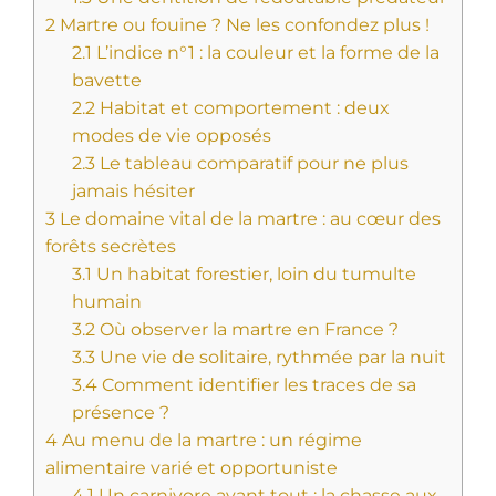
2
Martre ou fouine ? Ne les confondez plus !
2.1
L’indice n°1 : la couleur et la forme de la
bavette
2.2
Habitat et comportement : deux
modes de vie opposés
2.3
Le tableau comparatif pour ne plus
jamais hésiter
3
Le domaine vital de la martre : au cœur des
forêts secrètes
3.1
Un habitat forestier, loin du tumulte
humain
3.2
Où observer la martre en France ?
3.3
Une vie de solitaire, rythmée par la nuit
3.4
Comment identifier les traces de sa
présence ?
4
Au menu de la martre : un régime
alimentaire varié et opportuniste
4.1
Un carnivore avant tout : la chasse aux